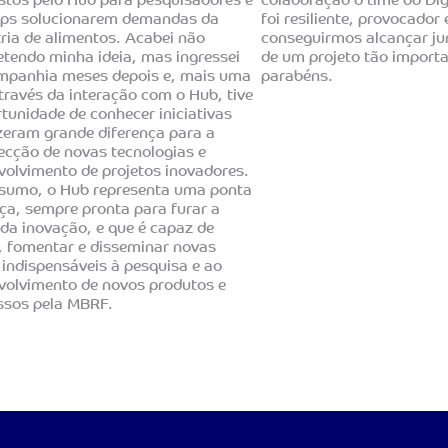
stos pelo Hub para pesquisadores e
colaboração o time do Di
ups solucionarem demandas da
foi resiliente, provocador 
tria de alimentos. Acabei não
conseguirmos alcançar ju
tendo minha ideia, mas ingressei
de um projeto tão import
mpanhia meses depois e, mais uma
parabéns.
través da interação com o Hub, tive
tunidade de conhecer iniciativas
izeram grande diferença para a
ecção de novas tecnologias e
volvimento de projetos inovadores.
sumo, o Hub representa uma ponta
nça, sempre pronta para furar a
 da inovação, e que é capaz de
r, fomentar e disseminar novas
 indispensáveis à pesquisa e ao
volvimento de novos produtos e
ssos pela MBRF.