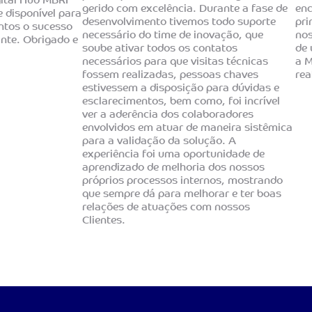
gital Hub MBRF
gerido com excelência. Durante a fase de
enc
e disponível para
desenvolvimento tivemos todo suporte
pri
ntos o sucesso
necessário do time de inovação, que
nos
ante. Obrigado e
soube ativar todos os contatos
de 
necessários para que visitas técnicas
a 
fossem realizadas, pessoas chaves
rea
estivessem a disposição para dúvidas e
esclarecimentos, bem como, foi incrível
ver a aderência dos colaboradores
envolvidos em atuar de maneira sistêmica
para a validação da solução. A
experiência foi uma oportunidade de
aprendizado de melhoria dos nossos
próprios processos internos, mostrando
que sempre dá para melhorar e ter boas
relações de atuações com nossos
Clientes.