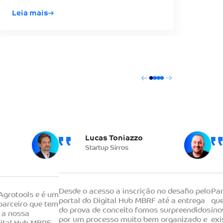
Leia mais
Lei
Lucas Toniazzo
Startup Sirros
Desde o acesso a inscrição no desafio pelo
Par
Agrotools e é um
portal do Digital Hub MBRF até a entrega
que
parceiro que tem
do prova de conceito fomos surpreendidos
ino
 a nossa
por um processo muito bem organizado e
exi