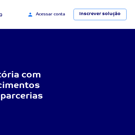
Inscrever solução
g
Acessar conta
tória com
cimentos
parcerias