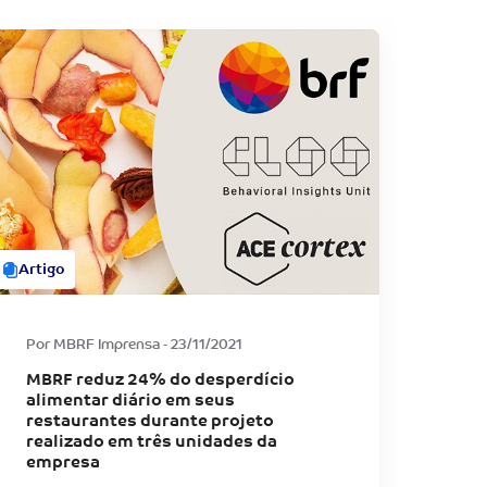
Artigo
Artig
Por MBRF Imprensa - 23/11/2021
Por 
MBRF reduz 24% do desperdício
Con
alimentar diário em seus
tec
restaurantes durante projeto
pre
realizado em três unidades da
empresa