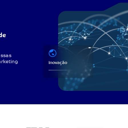
de
ossas
arketing
Inovação