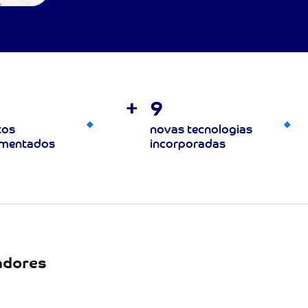
+
9
tos
novas tecnologias
ementados
incorporadas
adores