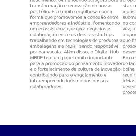
nascimento, demandando soluções para a
propo
transformação e renovação do nosso
start
portfólio. Fico muito orgulhosa com a
indús
forma que promovemos a conexão entre
subme
empreendedores e indústria, fomentando
na co
um ecossistema que gera negócios e
vez, a
colaboração entre os dois: as startups
a opor
trabalhando em tecnologias de produtos e
que f
embalagens e a MBRF sendo responsável
prosp
por dar escala. Além disso, o Digital Hub
desen
MBRF tem um papel muito importante
Em re
para a promoção do pensamento inovador
de la
e o fortalecimento da cultura de inovação,
bolha
contribuindo para o engajamento e
reuni
intraempreendedorismo dos nossos
ideias
colaboradores.
desen
proce