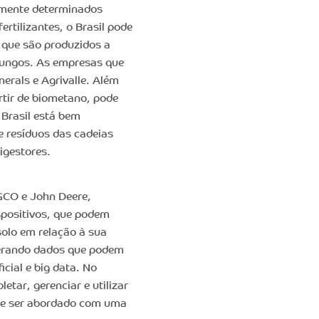
amente determinados
rtilizantes, o Brasil pode
, que são produzidos a
 fungos. As empresas que
rals e Agrivalle. Além
artir de biometano, pode
 Brasil está bem
 resíduos das cadeias
igestores.
GCO e John Deere,
spositivos, que podem
 solo em relação à sua
gerando dados que podem
icial e big data. No
letar, gerenciar e utilizar
ode ser abordado com uma