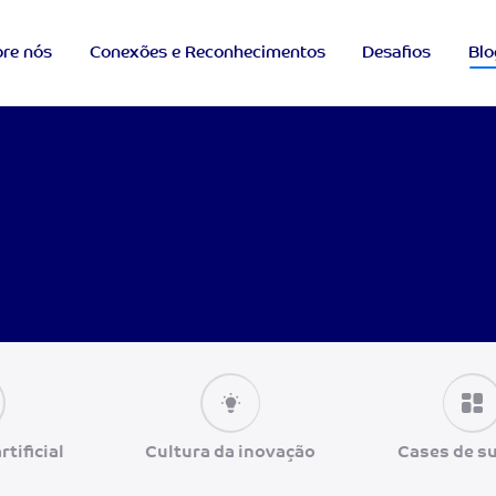
re nós
Conexões e Reconhecimentos
Desafios
Blo
rtificial
Cultura da inovação
Cases de s